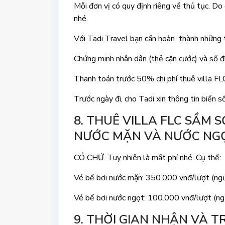
Mỗi đơn vị có quy định riêng về thủ tục. Do đ
nhé.
Với Tadi Travel bạn cần hoàn thành những 
Chứng minh nhân dân (thẻ căn cước) và số đ
Thanh toán trước 50% chi phí thuê villa F
Trước ngày đi, cho Tadi xin thông tin biển
8. THUÊ VILLA FLC SẦM 
NƯỚC MẶN VÀ NƯỚC NG
CÓ CHỨ. Tuy nhiên là mất phí nhé. Cụ thể:
Vé bể bơi nước mặn: 350.000 vnđ/lượt (ngư
Vé bể bơi nước ngọt: 100.000 vnđ/lượt (ng
9. THỜI GIAN NHẬN VÀ T