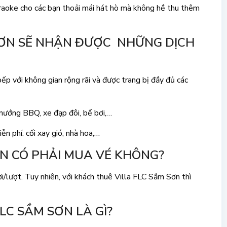
karaoke cho các bạn thoải mái hát hò mà không hề thu thêm
 SƠN SẼ NHẬN ĐƯỢC NHỮNG DỊCH
ếp với không gian rộng rãi và được trang bị đầy đủ các
p nướng BBQ, xe đạp đôi, bể bơi,…
 phí: cối xay gió, nhà hoa,…
ƠN CÓ PHẢI MUA VÉ KHÔNG?
lượt. Tuy nhiên, với khách thuê Villa FLC Sầm Sơn thì
LC SẦM SƠN LÀ GÌ?