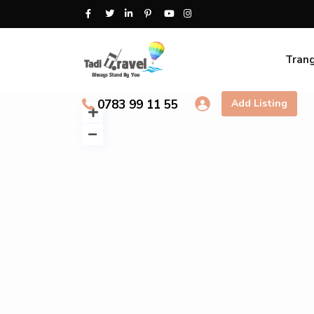
Tran
0783 99 11 55
Add Listing