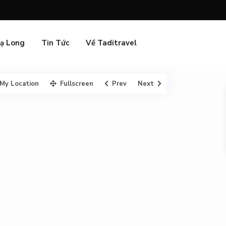
Hạ Long
Tin Tức
Về Taditravel
My Location
Fullscreen
Prev
Next