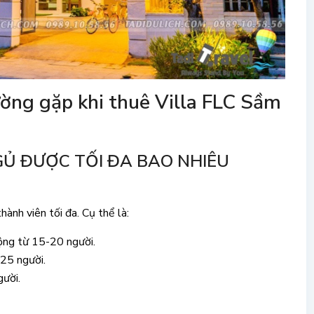
ường gặp khi thuê Villa FLC Sầm
GỦ ĐƯỢC TỐI ĐA BAO NHIÊU
ành viên tối đa. Cụ thể là:
ộng từ 15-20 người.
25 người.
gười.