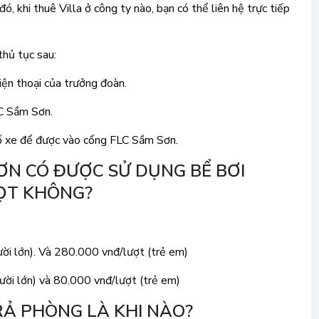
ó, khi thuê Villa ở công ty nào, bạn có thể liên hệ trực tiếp
thủ tục sau:
iện thoại của trưởng đoàn.
LC Sầm Sơn.
 số xe để được vào cổng FLC Sầm Sơn.
SƠN CÓ ĐƯỢC SỬ DỤNG BỂ BƠI
ỌT KHÔNG?
ời lớn). Và 280.000 vnđ/lượt (trẻ em)
ười lớn) và 80.000 vnđ/lượt (trẻ em)
RẢ PHÒNG LÀ KHI NÀO?