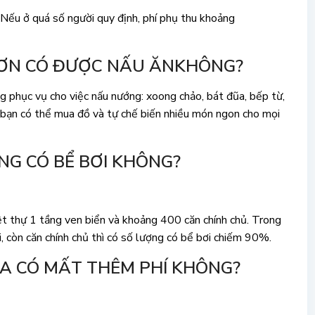
Nếu ở quá số người quy định, phí phụ thu khoảng
 SƠN CÓ ĐƯỢC NẤU ĂNKHÔNG?
g phục vụ cho việc nấu nướng: xoong chảo, bát đũa, bếp từ,
 bạn có thể mua đồ và tự chế biến nhiều món ngon cho mọi
ŨNG CÓ BỂ BƠI KHÔNG?
t thự 1 tầng ven biển và khoảng 400 căn chính chủ. Trong
i, còn căn chính chủ thì có số lượng có bể bơi chiếm 90%.
LA CÓ MẤT THÊM PHÍ KHÔNG?