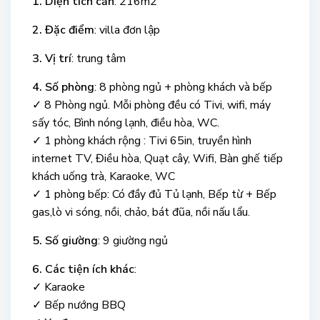
1. Diện tích căn
: 216m2
2. Đặc điểm
: villa đơn lập
3. Vị trí
: trung tâm
4. Số phòng
: 8 phòng ngủ + phòng khách và bếp
✓ 8 Phòng ngủ. Mỗi phòng đều có Tivi, wifi, máy
sấy tóc, Bình nóng lạnh, điều hòa, WC.
✓ 1 phòng khách rộng : Tivi 65in, truyền hình
internet TV, Điều hòa, Quạt cây, Wifi, Bàn ghế tiếp
khách uống trà, Karaoke, WC
✓ 1 phòng bếp: Có đầy đủ Tủ lạnh, Bếp từ + Bếp
gas,lò vi sóng, nồi, chảo, bát đũa, nồi nấu lẩu.
5. Số giường
: 9 giường ngủ
6. Các tiện ích khác
:
✓ Karaoke
✓ Bếp nướng BBQ