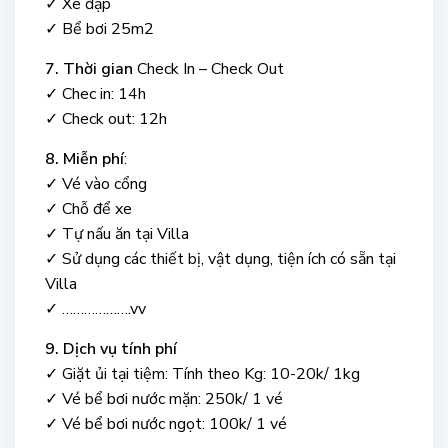
✓ Xe đạp
✓ Bể bơi 25m2
7. Thời gian
Check In – Check Out
✓ Chec in: 14h
✓ Check out: 12h
8. Miễn phí
:
✓ Vé vào cổng
✓ Chỗ để xe
✓ Tự nấu ăn tại Villa
✓ Sử dụng các thiết bị, vật dụng, tiện ích có sẵn tại
Villa
✓ ……………….vv
9. Dịch vụ tính phí
✓ Giặt ủi tại tiệm: Tính theo Kg: 10-20k/ 1kg
✓ Vé bể bơi nước mặn: 250k/ 1 vé
✓ Vé bể bơi nước ngọt: 100k/ 1 vé