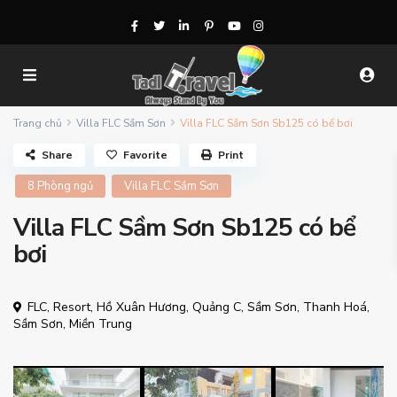
Trang chủ
Villa FLC Sầm Sơn
Villa FLC Sầm Sơn Sb125 có bể bơi
Share
Favorite
Print
8 Phòng ngủ
Villa FLC Sầm Sơn
Villa FLC Sầm Sơn Sb125 có bể
bơi
FLC, Resort, Hồ Xuân Hương, Quảng C, Sầm Sơn, Thanh Hoá,
Sầm Sơn
,
Miền Trung