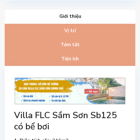
Giới thiệu
Vị trí
Tóm tắt
Tiện ích
Villa FLC Sầm Sơn Sb125
có bể bơi