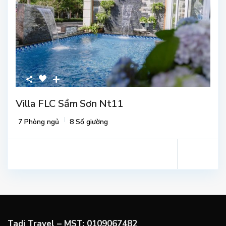
Villa FLC Sầm Sơn Nt11
7 Phòng ngủ
8 Số giường
Tadi Travel – MST: 0109067482