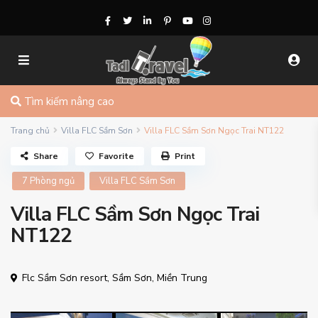
Tìm kiếm nâng cao
Trang chủ
Villa FLC Sầm Sơn
Villa FLC Sầm Sơn Ngọc Trai NT122
Share
Favorite
Print
7 Phòng ngủ
Villa FLC Sầm Sơn
Villa FLC Sầm Sơn Ngọc Trai
NT122
Flc Sầm Sơn resort,
Sầm Sơn
,
Miền Trung