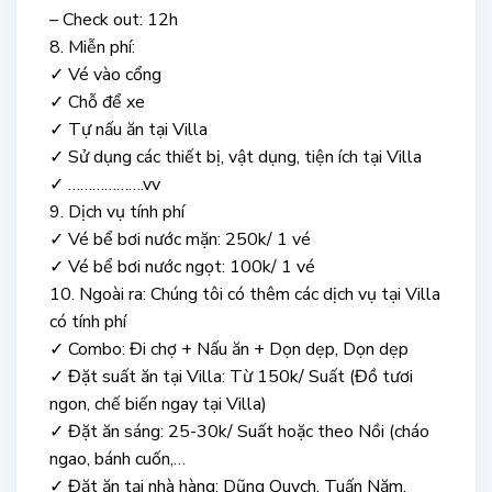
– Check out: 12h
8. Miễn phí:
✓ Vé vào cổng
✓ Chỗ để xe
✓ Tự nấu ăn tại Villa
✓ Sử dụng các thiết bị, vật dụng, tiện ích tại Villa
✓ ……………….vv
9. Dịch vụ tính phí
✓ Vé bể bơi nước mặn: 250k/ 1 vé
✓ Vé bể bơi nước ngọt: 100k/ 1 vé
10. Ngoài ra: Chúng tôi có thêm các dịch vụ tại Villa
có tính phí
✓ Combo: Đi chợ + Nấu ăn + Dọn dẹp, Dọn dẹp
✓ Đặt suất ăn tại Villa: Từ 150k/ Suất (Đồ tươi
ngon, chế biến ngay tại Villa)
✓ Đặt ăn sáng: 25-30k/ Suất hoặc theo Nồi (cháo
ngao, bánh cuốn,…
✓ Đặt ăn tại nhà hàng: Dũng Quych, Tuấn Năm,