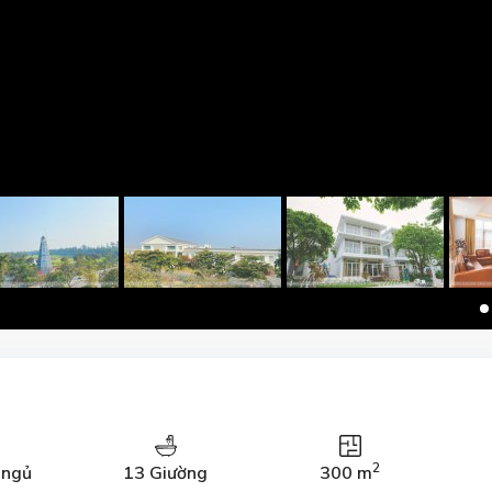
2
 ngủ
13 Giường
300 m