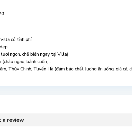
kg
illa có tính phí
 dẹp
ươi ngon, chế biến ngay tại Villa)
 (cháo ngao, bánh cuốn,…
m, Thủy Chinh, Tuyến Hà (đảm bảo chất lượng ăn uống, giá cả, c
t a review