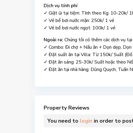
Dịch vụ tính phí
✓ Giặt ủi tại tiệm: Tính theo Kg: 10-20k/ 1
✓ Vé bể bơi nước mặn: 250k/ 1 vé
✓ Vé bể bơi nước ngọt: 100k/ 1 vé
Ngoài ra:
Chúng tôi có thêm các dịch vụ tại V
✓ Combo: Đi chợ + Nấu ăn + Dọn dẹp, Dọn
✓ Đặt suất ăn tại Villa: Từ 150k/ Suất (Đồ t
✓ Đặt ăn sáng: 25-30k/ Suất hoặc theo Nồi
✓ Đặt ăn tại nhà hàng: Dũng Quych, Tuấn Nă
Property Reviews
You need to
login
in order to pos