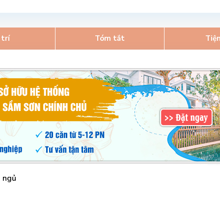
 trí
Tóm tắt
Tiện
g ngủ