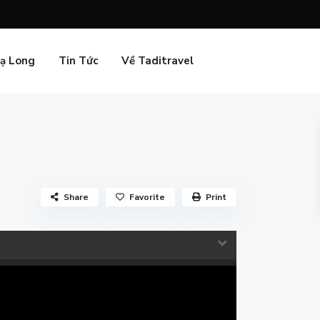
Hạ Long
Tin Tức
Về Taditravel
Share
Favorite
Print