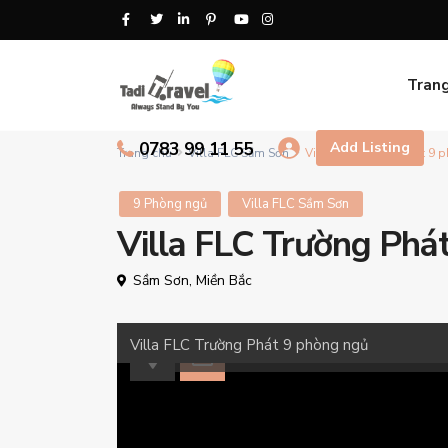
Tran
0783 99 11 55
Add Listing
Trang chủ
Villa FLC Sầm Sơn
Villa FLC Trường Phát 9 
9 Phòng ngủ
Villa FLC Sầm Sơn
Villa FLC Trường Phá
Sầm Sơn
,
Miền Bắc
Villa FLC Trường Phát 9 phòng ngủ