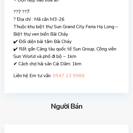
+ Dọn dẹp sau bữa ăn
???̣ ???́
? Địa chỉ : Mã căn M3-26
Thuộc khu biệt thự Sun Grand City Feria Hạ Long –
Biệt thự ven biển Bãi Cháy.
✔️ Đối diện bãi tắm Bãi Cháy
✔️ Rất gần Cảng tàu quốc tế Sun Group, Công viên
Sun World và phố đi bộ ~ 1km
✔ Cách chợ hải sản Cái Dăm: 1km
Liên hệ Em tư vấn:
0947 13 9988
Người Bán