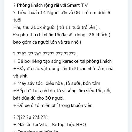
? Phòng khách rộng rãi với Smart TV
? Tiêu chuẩn 14 Người lớn và 06 Trẻ em dưới 6
tuổi
Phụ thu 250k /người ( từ 11 tuổi trở lên ) .
Đã phụ thu chỉ nhận tối đa số lượng : 26 khách (
bao gồm cả người lớn và trẻ nhỏ )
? ??ệ? í?? ?ạ? ????? ??? ????? :
+ Bể bơi riêng tạo sóng karaoke tại phòng khách.
+ Đầy đủ các vật dụng cần thiết cho nhà tắm, nhà
vệ sinh.
+ Máy sấy tóc , điều hòa , lò sưởi , bồn tắm
+Bếp từ, tủ lạnh lớn, lò vi sóng, ấm siêu tốc, nồi,
bát đũa đủ cho 30 người.
+ Đỗ xe ô tô miễn phí trong khuôn viên.
? ?ị?? ?ụ ??ả ??í :
+ Nấu ăn tại Villa , Setup Tiệc BBQ