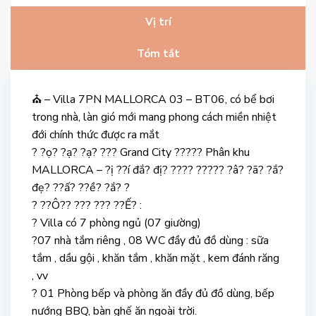
Vị trí
Tóm tắt
⛪ – Villa 7PN MALLORCA 03 – BT06, có bể bơi
trong nhà, làn gió mới mang phong cách miền nhiệt
đới chính thức được ra mắt
? ?ọ? ?ạ? ?ạ? ??? Grand City ????? Phân khu
MALLORCA – ?ị ??í đắ? đị? ???? ????? ?â? ?ã? ?ắ?
đẹ? ??ấ? ??ề? ?ắ? ?
? ??Ô?? ??? ??? ??Ế? :
? Villa có 7 phòng ngủ (07 giường)
?07 nhà tắm riêng , 08 WC đầy đủ đồ dùng : sữa
tắm , dầu gội , khăn tắm , khăn mặt , kem đánh răng
, vv
? 01 Phòng bếp và phòng ăn đầy đủ đồ dùng, bếp
nướng BBQ, bàn ghế ăn ngoài trời.